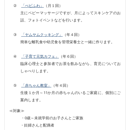
②
「べビふわ」
（月１回）
主にベビーマッサージですが、月によってスキンケアのお
話、フォトイベントなどを行います。
③
「ヤムヤムクッキング」
（年４回）
簡単な離乳食や幼児食を管理栄養士と一緒に作ります。
④
「子育て元気カフェ」
（年６回）
臨床心理士と参加者でお茶を飲みながら、育児についてお
しゃべりします。
⑤
「赤ちゃん教室」
（年４回）
生後１か月～
11
か月の赤ちゃんのいるご家庭に、個別にご
案内します。
≪対象≫
・
0
歳～未就学前のお子さんとご家族
・妊婦さんと配偶者